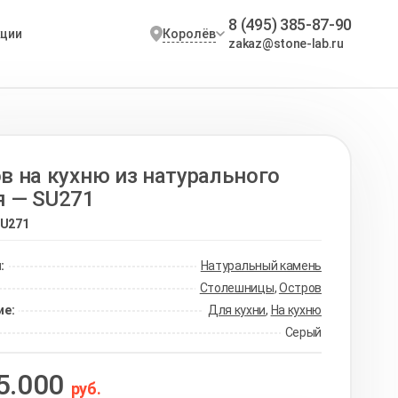
8 (495) 385-87-90
Королёв
кции
zakaz@stone-lab.ru
в на кухню из натурального
я — SU271
U271
:
Натуральный камень
Столешницы
,
Остров
ие:
Для кухни
,
На кухню
Серый
5.000
руб.