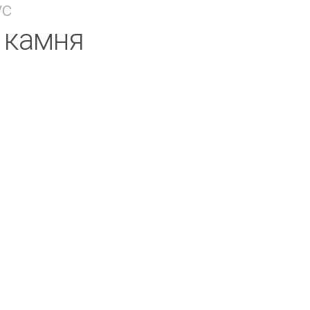
ус
в камня