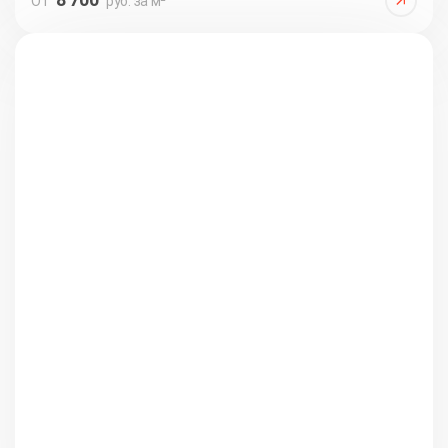
От
руб. за м²