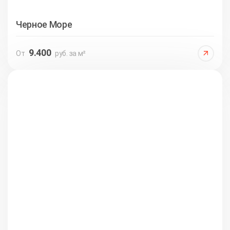
Черное Море
9.400
От
руб. за м²