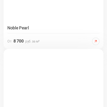
Noble Pearl
8 700
От
руб. за м²