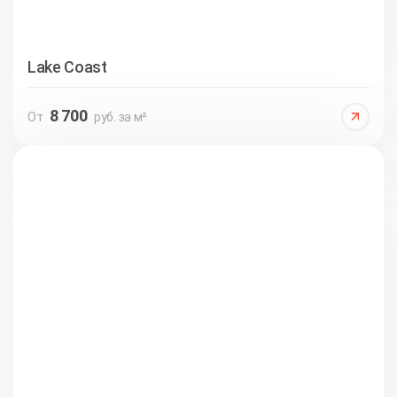
Lake Coast
8 700
От
руб. за м²