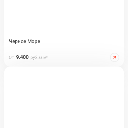
Черное Море
9.400
От
руб. за м²