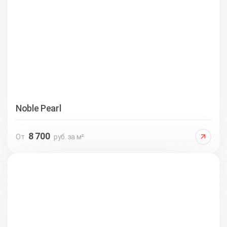
Noble Pearl
8 700
От
руб. за м²