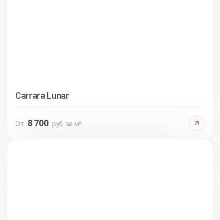
Carrara Lunar
8 700
От
руб. за м²