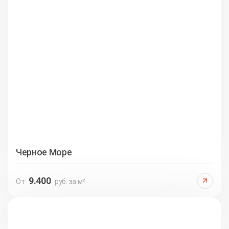
Черное Море
9.400
От
руб. за м²