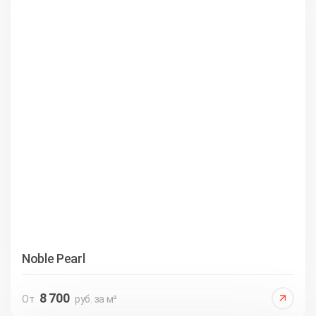
Noble Pearl
8 700
От
руб. за м²