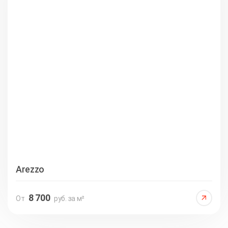
Arezzo
8 700
От
руб. за м²