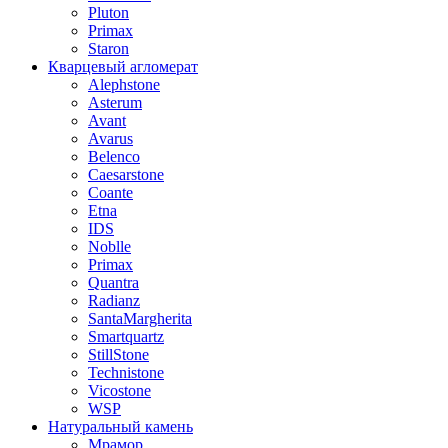
Pluton
Primax
Staron
Кварцевый агломерат
Alephstone
Asterum
Avant
Avarus
Belenco
Caesarstone
Coante
Etna
IDS
Noblle
Primax
Quantra
Radianz
SantaMargherita
Smartquartz
StillStone
Technistone
Vicostone
WSP
Натуральный камень
Мрамор