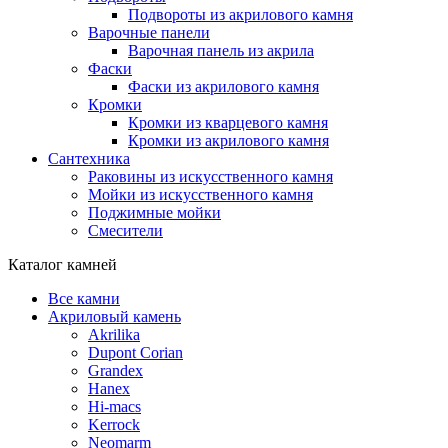
Подвороты из акрилового камня
Варочные панели
Варочная панель из акрила
Фаски
Фаски из акрилового камня
Кромки
Кромки из кварцевого камня
Кромки из акрилового камня
Сантехника
Раковины из искусственного камня
Мойки из искусственного камня
Поджимные мойки
Смесители
Каталог камней
Все камни
Акриловый камень
Akrilika
Dupont Corian
Grandex
Hanex
Hi-macs
Kerrock
Neomarm