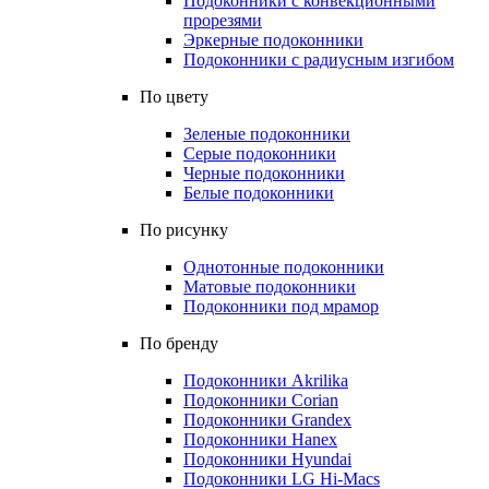
Подоконники с конвекционными
прорезями
Эркерные подоконники
Подоконники с радиусным изгибом
По цвету
Зеленые подоконники
Серые подоконники
Черные подоконники
Белые подоконники
По рисунку
Однотонные подоконники
Матовые подоконники
Подоконники под мрамор
По бренду
Подоконники Akrilika
Подоконники Corian
Подоконники Grandex
Подоконники Hanex
Подоконники Hyundai
Подоконники LG Hi-Macs