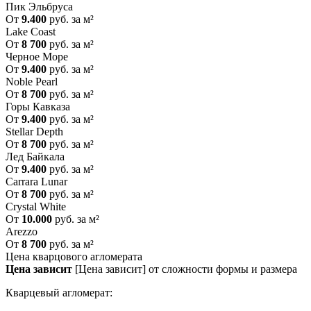
Пик Эльбруса
От
9.400
руб. за м²
Lake Coast
От
8 700
руб. за м²
Черное Море
От
9.400
руб. за м²
Noble Pearl
От
8 700
руб. за м²
Горы Кавказа
От
9.400
руб. за м²
Stellar Depth
От
8 700
руб. за м²
Лед Байкала
От
9.400
руб. за м²
Carrara Lunar
От
8 700
руб. за м²
Crystal White
От
10.000
руб. за м²
Arezzo
От
8 700
руб. за м²
Цена кварцового агломерата
Цена зависит
[Цена зависит] от сложности формы и размера
Кварцевый агломерат: