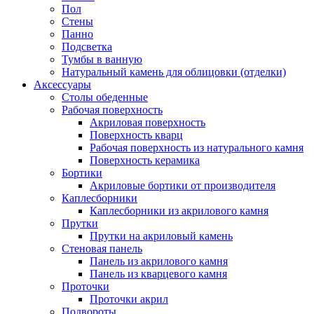
Пол
Стены
Панно
Подсветка
Тумбы в ванную
Натуральный камень для облицовки (отделки)
Аксессуары
Столы обеденные
Рабочая поверхность
Акриловая поверхность
Поверхность кварц
Рабочая поверхность из натурального камня
Поверхность керамика
Бортики
Акриловые бортики от производителя
Каплесборники
Каплесборники из акрилового камня
Прутки
Прутки на акриловый камень
Стеновая панель
Панель из акрилового камня
Панель из кварцевого камня
Проточки
Проточки акрил
Подвороты