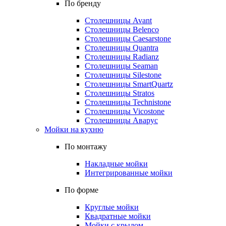
По бренду
Столешницы Avant
Столешницы Belenco
Столешницы Caesarstone
Столешницы Quantra
Столешницы Radianz
Столешницы Seaman
Столешницы Silestone
Столешницы SmartQuartz
Столешницы Stratos
Столешницы Technistone
Столешницы Vicostone
Столешницы Аварус
Мойки на кухню
По монтажу
Накладные мойки
Интегрированные мойки
По форме
Круглые мойки
Квадратные мойки
Мойки с крылом