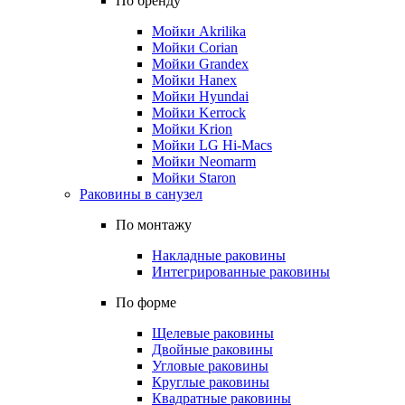
По бренду
Мойки Akrilika
Мойки Corian
Мойки Grandex
Мойки Hanex
Мойки Hyundai
Мойки Kerrock
Мойки Krion
Мойки LG Hi-Macs
Мойки Neomarm
Мойки Staron
Раковины в санузел
По монтажу
Накладные раковины
Интегрированные раковины
По форме
Щелевые раковины
Двойные раковины
Угловые раковины
Круглые раковины
Квадратные раковины