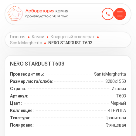
Главная
Камни
Кварцевый агломерат
SantaMargherita
NERO STARDUST T603
NERO STARDUST
T603
Производитель:
SantaMargherita
Размер листа/слэба:
3200х1550
Страна:
Италия
Артикул:
T603
Цвет:
Черный
Коллекция:
4 ГРУППА
Текстура:
Гранитная
Полировка:
Глянцевая