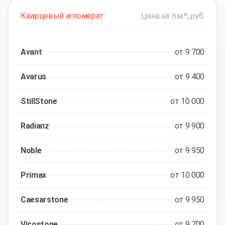
Кварцевый агломерат:
Цена за п.м.*, руб.
Avant
от 9 700
Avarus
от 9 400
StillStone
от 10 000
Radianz
от 9 900
Noble
от 9 950
Primax
от 10 000
Caesarstone
от 9 950
Vicostone
от 9 700