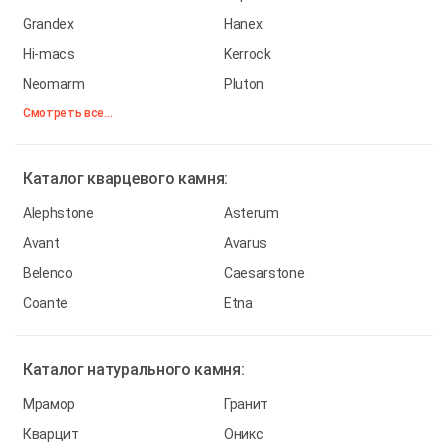
Grandex
Hanex
Hi-macs
Kerrock
Neomarm
Pluton
Смотреть все...
Каталог
кварцевого камня:
Alephstone
Asterum
Avant
Avarus
Belenco
Caesarstone
Coante
Etna
Каталог
натурального камня:
Мрамор
Гранит
Кварцит
Оникс