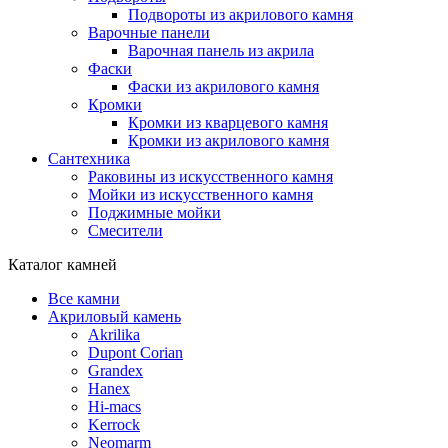
Подвороты из акрилового камня
Варочные панели
Варочная панель из акрила
Фаски
Фаски из акрилового камня
Кромки
Кромки из кварцевого камня
Кромки из акрилового камня
Сантехника
Раковины из искусственного камня
Мойки из искусственного камня
Поджимные мойки
Смесители
Каталог камней
Все камни
Акриловый камень
Akrilika
Dupont Corian
Grandex
Hanex
Hi-macs
Kerrock
Neomarm