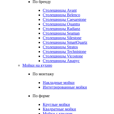
По бренду
Столешницы Avant
Столешницы Belenco
Столешницы Caesarstone
Столешницы Quantra
Столешницы Radianz
Столешницы Seaman
Столешницы Silestone
Столешницы SmartQuartz
Столешницы Stratos
Столешницы Technistone
Столешницы Vicostone
Столешницы Аварус
Мойки на кухню
По монтажу
Накладные мойки
Интегрированные мойки
По форме
Круглые мойки
Квадратные мойки
Мойки с крылом