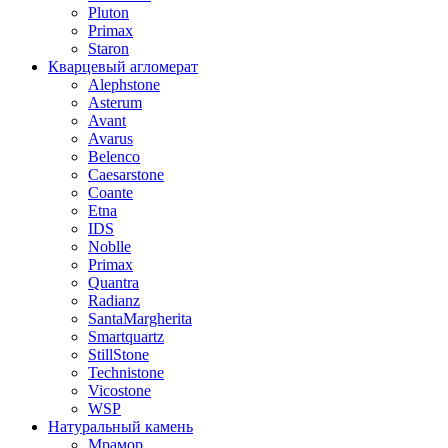
Pluton
Primax
Staron
Кварцевый агломерат
Alephstone
Asterum
Avant
Avarus
Belenco
Caesarstone
Coante
Etna
IDS
Noblle
Primax
Quantra
Radianz
SantaMargherita
Smartquartz
StillStone
Technistone
Vicostone
WSP
Натуральный камень
Мрамор