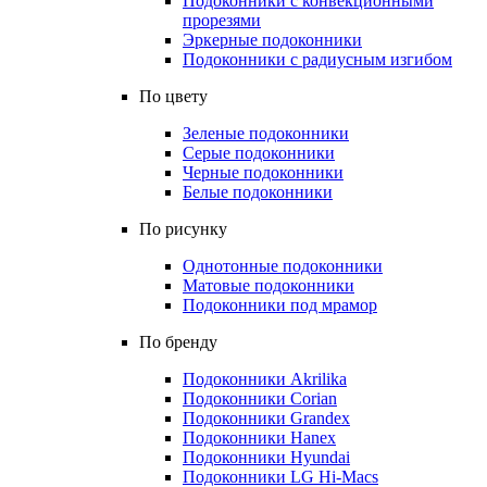
Подоконники с конвекционными
прорезями
Эркерные подоконники
Подоконники с радиусным изгибом
По цвету
Зеленые подоконники
Серые подоконники
Черные подоконники
Белые подоконники
По рисунку
Однотонные подоконники
Матовые подоконники
Подоконники под мрамор
По бренду
Подоконники Akrilika
Подоконники Corian
Подоконники Grandex
Подоконники Hanex
Подоконники Hyundai
Подоконники LG Hi-Macs