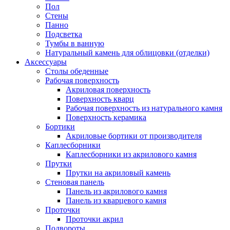
Пол
Стены
Панно
Подсветка
Тумбы в ванную
Натуральный камень для облицовки (отделки)
Аксессуары
Столы обеденные
Рабочая поверхность
Акриловая поверхность
Поверхность кварц
Рабочая поверхность из натурального камня
Поверхность керамика
Бортики
Акриловые бортики от производителя
Каплесборники
Каплесборники из акрилового камня
Прутки
Прутки на акриловый камень
Стеновая панель
Панель из акрилового камня
Панель из кварцевого камня
Проточки
Проточки акрил
Подвороты