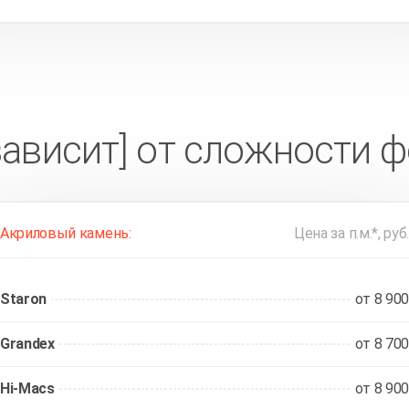
зависит] от сложности 
Акриловый камень:
Цена за п.м.*, руб.
Staron
от 8 900
Grandex
от 8 700
Hi-Macs
от 8 900