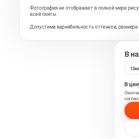
Фотография не отображает в полной мере рису
всей плиты.
Допустима вариабельность оттенков, размера 
В н
12м
В це
Оконча
соглас