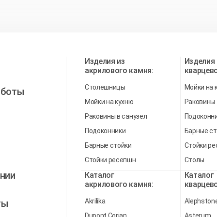
Изделия из
Изделия 
акрилового камня:
кварцево
Столешницы
Мойки на 
аботы
Мойки на кухню
Раковины
Раковины в санузел
Подоконн
Подоконники
Барные ст
Барные стойки
Стойки р
Стойки ресепшн
Столы
нии
Каталог
Каталог
акрилового камня:
кварцево
Akrilika
Alephston
ты
Dupont Corian
Asterum