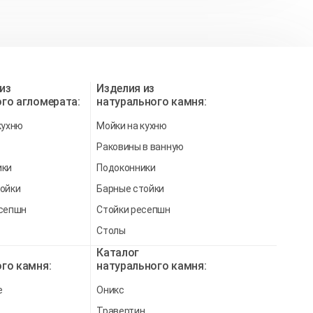
из
Изделия из
го агломерата:
натурального камня:
кухню
Мойки на кухню
Раковины в ванную
ики
Подоконники
ойки
Барные стойки
есепшн
Стойки ресепшн
Столы
Каталог
го камня:
натурального камня:
e
Оникс
Травертин