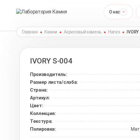
О нас
Главная
Камни
Акриловый камень
Hanex
IVORY
IVORY
S-004
Производитель:
Размер листа/слэба:
Страна:
Артикул:
Цвет:
Коллекция:
Текстура:
Полировка:
Мат