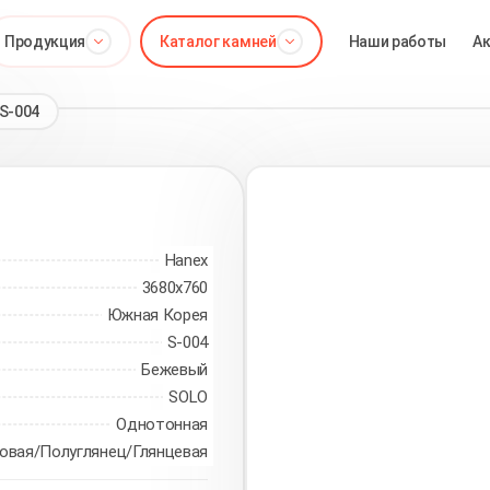
Продукция
Каталог камней
Наши работы
А
 S-004
Hanex
3680х760
Южная Корея
S-004
Бежевый
SOLO
Однотонная
овая/Полуглянец/Глянцевая